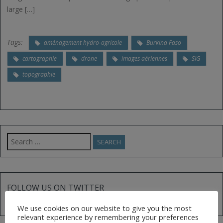
large […]
Tags:
aménagement hydro-agricole
Burkina Faso
cartographie
drone
images aériennes
SIG
topographie
Search
for:
FOLLOW US ON TWITTER
Tweets by @AfGoesDigital
We use cookies on our website to give you the most
relevant experience by remembering your preferences