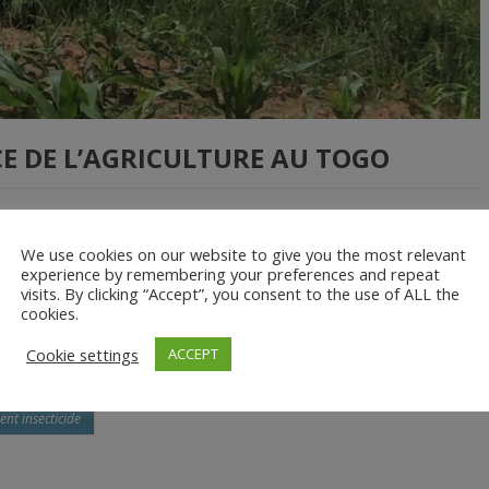
CE DE L’AGRICULTURE AU TOGO
We use cookies on our website to give you the most relevant
t contribue à 40% à la production de la richesse nationale. C’est
experience by remembering your preferences and repeat
habitant. Cependant face aux nombreuses difficultés auxquelles elle
visits. By clicking “Accept”, you consent to the use of ALL the
me une solution incontournable […]
cookies.
Cookie settings
ACCEPT
c des cultures
drones
images multispectrales
ent insecticide