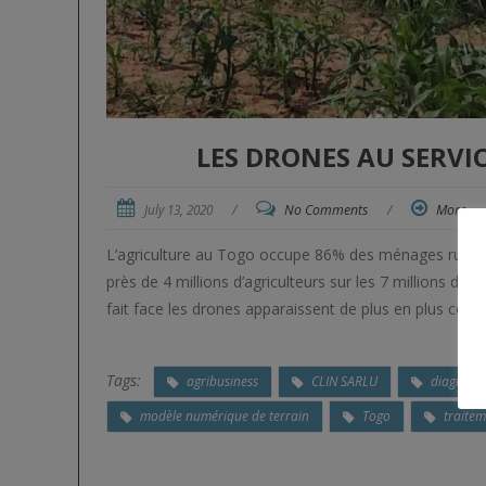
LES DRONES AU SERVI
July 13, 2020
/
No Comments
/
More
L’agriculture au Togo occupe 86% des ménages ruraux e
près de 4 millions d’agriculteurs sur les 7 millions d’
fait face les drones apparaissent de plus en plus com
Tags:
agribusiness
CLIN SARLU
diagnosti
modèle numérique de terrain
Togo
traitem