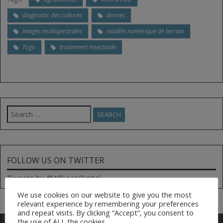
diagnostic des cultures
drones
images multispectrales
modèle numérique de terrain
Togo
traitement insecticide
Search
for:
FOLLOW US ON TWITTER
Tweets by @AfGoesDigital
We use cookies on our website to give you the most
relevant experience by remembering your preferences
and repeat visits. By clicking “Accept”, you consent to
the use of ALL the cookies.