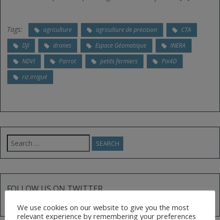
Tags:
agriculture
agriculture de precision
CTA
DJI
drones
Espace Géomatique
INERA
NDVI
Parrot
petits fermiers
Pix4D
riz irrigué
Search
for:
FOLLOW US ON TWITTER
Tweets by @AfGoesDigital
We use cookies on our website to give you the most
relevant experience by remembering your preferences