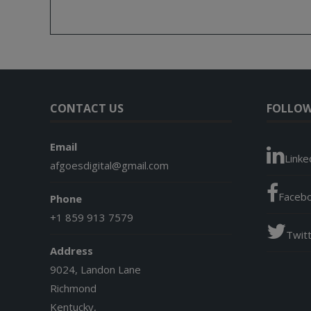
CONTACT US
FOLLOW
Email
Linke
afgoesdigital@gmail.com
Faceb
Phone
+1 859 913 7579
Twit
Address
9024, Landon Lane
Richmond
Kentucky,