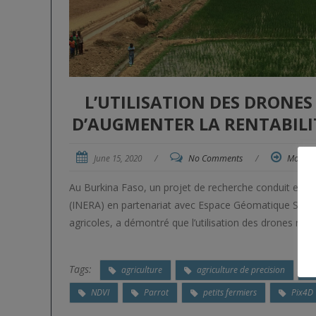
L’UTILISATION DES DRONE
D’AUGMENTER LA RENTABILIT
June 15, 2020
/
No Comments
/
More
Au Burkina Faso, un projet de recherche conduit en 20
(INERA) en partenariat avec Espace Géomatique SARL, u
agricoles, a démontré que l’utilisation des drones rep
Tags:
agriculture
agriculture de precision
NDVI
Parrot
petits fermiers
Pix4D