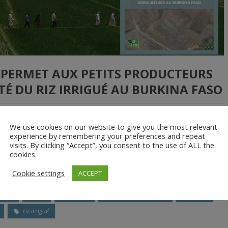
S PERMET AUX PETITS PRODUCTEURS
É DU RIZ IRRIGUÉ AU BURKINA FASO
We use cookies on our website to give you the most relevant
19 par l’Institut de l’Environnement et de Recherches Agricoles
experience by remembering your preferences and repeat
visits. By clicking “Accept”, you consent to the use of ALL the
n cabinet spécialisé dans la géomatique et l’utilisation des drones
cookies.
résente effectivement pour des petits agriculteurs un système […]
Cookie settings
ACCEPT
CTA
DJI
drones
Espace Géomatique
INERA
riz irrigué