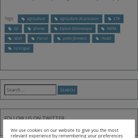
Tags:
agriculture
agriculture de precision
CTA
DJI
drones
Espace Géomatique
INERA
NDVI
Parrot
petits fermiers
Pix4D
riz irrigué
Search
for:
FOLLOW US ON TWITTER
Tweets by @AfGoesDigital
We use cookies on our website to give you the most
relevant experience by remembering your preferences