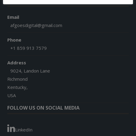
CONTACT US
Email
afgoesdigital@gmail.com
Phone
+1 859 913 7579
Address
9024, Landon Lane
Richmond
Kentucky,
USA
FOLLOW US ON SOCIAL MEDIA
LinkedIn