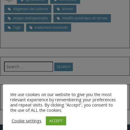
diagnostic des cultures
drones
images multispectrales
modèle numérique de terrain
Togo
traitement insecticide
Search
for:
FOLLOW US ON TWITTER
We use cookies on our website to give you the most
relevant experience by remembering your preferences
Tweets by @AfGoesDigital
and repeat visits. By clicking “Accept”, you consent to
the use of ALL the cookies.
Cookie settings
ACCEPT