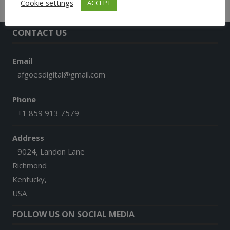
Cookie settings
ACCEPT
CONTACT US
Email
afgoesdigital@gmail.com
Phone
+1 859 913 7579
Address
9024, Landon Lane
Richmond
Kentucky,
USA
FOLLOW US ON SOCIAL MEDIA