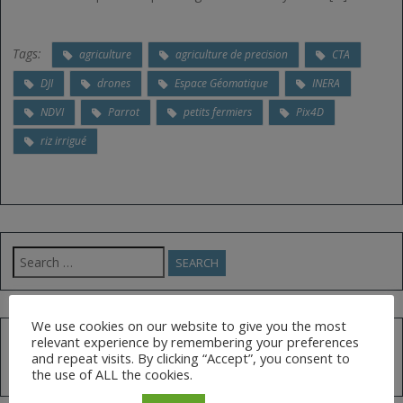
Tags:
agriculture
agriculture de precision
CTA
DJI
drones
Espace Géomatique
INERA
NDVI
Parrot
petits fermiers
Pix4D
riz irrigué
Search
for:
We use cookies on our website to give you the most
relevant experience by remembering your preferences
FOLLOW US ON TWITTER
and repeat visits. By clicking “Accept”, you consent to
the use of ALL the cookies.
Tweets by @AfGoesDigital